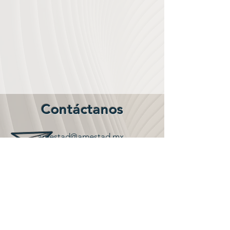
Contáctanos
amestad@amestad.mx
+52 55 5622 3583
Redes sociales: